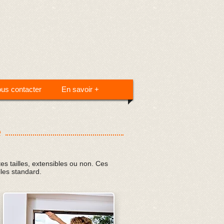
us contacter
En savoir +
e
s tailles, extensibles ou non. Ces
lles standard.