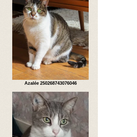
Azalée 250268743076046