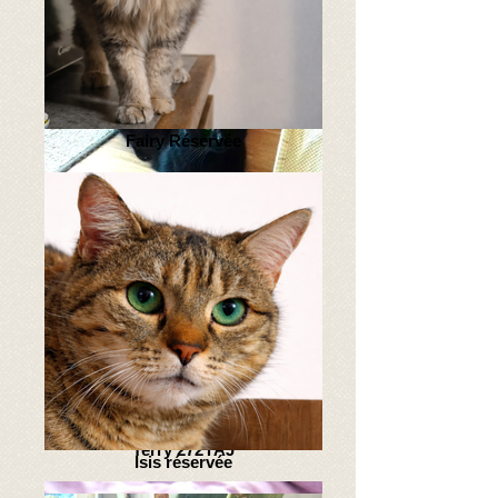
Falbala 299cvy
Fairy Réservée
Repeto 297FFP
Terry 272YAJ
Isis réservée