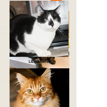
LILO réservé
Soho 250269811802990