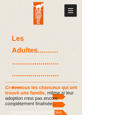
Les
Adultes..........
.......................
.......................
.....
Ci-dessous les chanceux qui ont
trouvé une famille
, même si leur
Voir les Chatons
adoption n'est pas encore
complètement finalisée...
Voir les Juniors
CONDITIONS D'ADOPTIONS