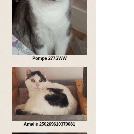
Pompe 277SWW
Amalie 250269610379081