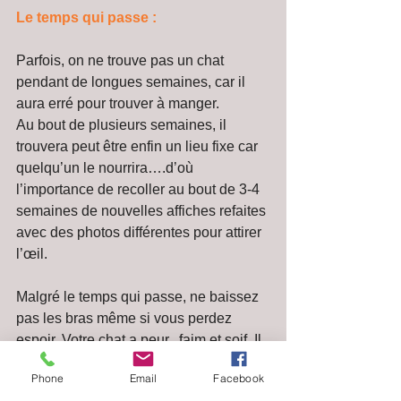
Le temps qui passe :
Parfois, on ne trouve pas un chat 
pendant de longues semaines, car il 
aura erré pour trouver à manger.
Au bout de plusieurs semaines, il 
trouvera peut être enfin un lieu fixe car 
quelqu’un le nourrira….d’où 
l’importance de recoller au bout de 3-4 
semaines de nouvelles affiches refaites 
avec des photos différentes pour attirer 
l’œil.
Malgré le temps qui passe, ne baissez 
pas les bras même si vous perdez 
espoir. Votre chat a peur,  faim et soif. Il 
est peut être blessé. Il a besoin de votre 
Phone
Email
Facebook
amour et détermination pour s’en sortir. 