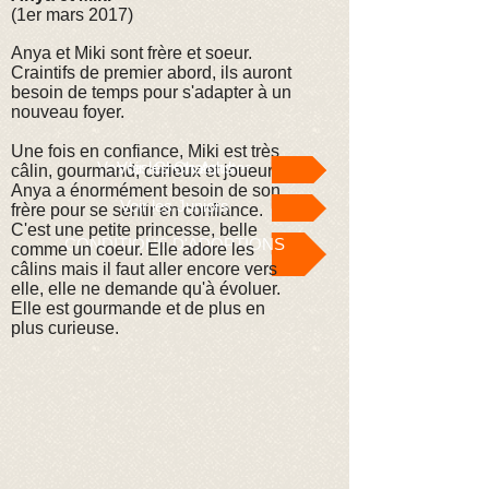
(1er mars 2017)
Anya et Miki sont frère et soeur.
Craintifs de premier abord, ils auront
besoin de temps pour s'adapter à un
nouveau foyer.
Une fois en confiance, Miki est très
Voir les Chats Adultes
Voir les Chatons
câlin, gourmand, curieux et joueur.
Anya a énormément besoin de son
Voir les Juniors
frère pour se sentir en confiance.
C'est une petite princesse, belle
CONDITIONS D'ADOPTIONS
comme un coeur. Elle adore les
câlins mais il faut aller encore vers
elle, elle ne demande qu'à évoluer.
Elle est gourmande et de plus en
plus curieuse.