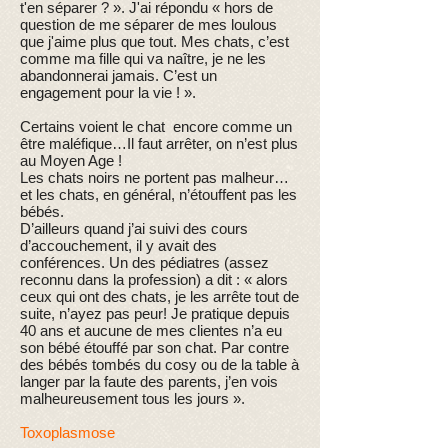
t'en séparer ? ». J'ai répondu « hors de
question de me séparer de mes loulous
que j'aime plus que tout. Mes chats, c’est
comme ma fille qui va naître, je ne les
abandonnerai jamais. C’est un
engagement pour la vie ! ».
Certains voient le chat encore comme un
être maléfique…Il faut arrêter, on n’est plus
au Moyen Age !
Les chats noirs ne portent pas malheur…
et les chats, en général, n’étouffent pas les
bébés.
D’ailleurs quand j’ai suivi des cours
d’accouchement, il y avait des
conférences. Un des pédiatres (assez
reconnu dans la profession) a dit : « alors
ceux qui ont des chats, je les arrête tout de
suite, n’ayez pas peur! Je pratique depuis
40 ans et aucune de mes clientes n’a eu
son bébé étouffé par son chat. Par contre
des bébés tombés du cosy ou de la table à
langer par la faute des parents, j’en vois
malheureusement tous les jours »
.
Toxoplasmose