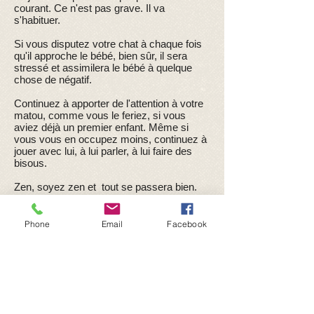
courant. Ce n'est pas grave. Il va
s'habituer.
Si vous disputez votre chat à chaque fois
qu'il approche le bébé, bien sûr, il sera
stressé et assimilera le bébé à quelque
chose de négatif.
Continuez à apporter de l'attention à votre
matou, comme vous le feriez, si vous
aviez déjà un premier enfant. Même si
vous vous en occupez moins, continuez à
jouer avec lui, à lui parler, à lui faire des
bisous.
Zen, soyez zen et tout se passera bien.
C'est comme à l'arrivée d'un deuxième
enfant, on ne dispute pas le grand frère ou
Phone
Email
Facebook
la grande sœur parce qu'il touche le bébé,
on lui apprend juste être doux et calme et
on ne laisse pas les deux sans
surveillance dans les premiers temps.
Si votre chat se montre un petit peu
stressé, n'hésitez pas à jouer avec lui plus