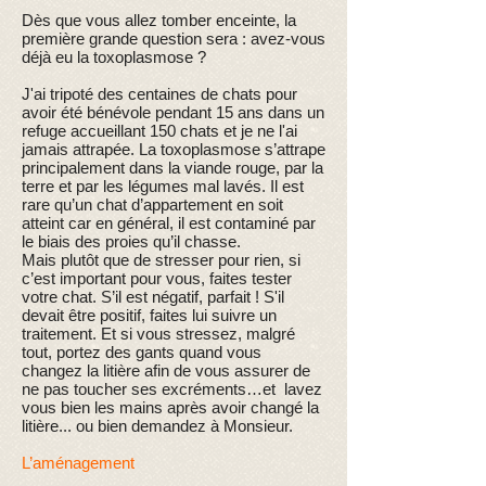
Dès que vous allez tomber enceinte, la
première grande question sera : avez-vous
déjà eu la toxoplasmose ?
J'ai tripoté des centaines de chats pour
avoir été bénévole pendant 15 ans dans un
refuge accueillant 150 chats et je ne l'ai
jamais attrapée. La toxoplasmose s’attrape
principalement dans la viande rouge, par la
terre et par les légumes mal lavés. Il est
rare qu’un chat d’appartement en soit
atteint car en général, il est contaminé par
le biais des proies qu’il chasse.
Mais plutôt que de stresser pour rien, si
c’est important pour vous, faites tester
votre chat. S’il est négatif, parfait ! S'il
devait être positif, faites lui suivre un
traitement. Et si vous stressez, malgré
tout, portez des gants quand vous
changez la litière afin de vous assurer de
ne pas toucher ses excréments…et lavez
vous bien les mains après avoir changé la
litière... ou bien demandez à Monsieur.
L’aménagement