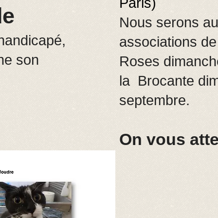
Paris)
de
Nous serons a
handicapé,
associations d
ne son
Roses dimanche
la Brocante di
septembre.
On vous att