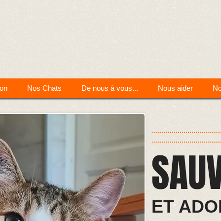
ion
Nos Chats
De nous à vous...
Nous aider
No
SAU
ET ADO